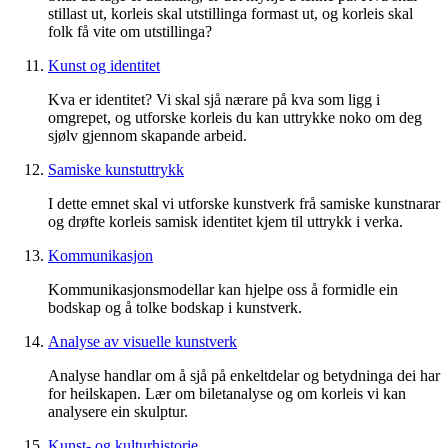
stillast ut, korleis skal utstillinga formast ut, og korleis skal
folk få vite om utstillinga?
Kunst og identitet
Kva er identitet? Vi skal sjå nærare på kva som ligg i
omgrepet, og utforske korleis du kan uttrykke noko om deg
sjølv gjennom skapande arbeid.
Samiske kunstuttrykk
I dette emnet skal vi utforske kunstverk frå samiske kunstnarar
og drøfte korleis samisk identitet kjem til uttrykk i verka.
Kommunikasjon
Kommunikasjonsmodellar kan hjelpe oss å formidle ein
bodskap og å tolke bodskap i kunstverk.
Analyse av visuelle kunstverk
Analyse handlar om å sjå på enkeltdelar og betydninga dei har
for heilskapen. Lær om biletanalyse og om korleis vi kan
analysere ein skulptur.
Kunst- og kulturhistorie