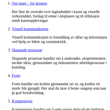
Om faget – for læraren
Her finn de oversikt over faginnhaldet i kunst og visuelle
verkemiddel, forslag til emne i årsplanen og til refleksjon
rundt kunstopplevingar.
Visuell kommunikasjon
Visuell kommunikasjon er formidling av idéar og informasjon
ved hjelp av bilete og synsinntrykk.
Skapande prosessar
Skapande prosessar handlar om å undersøke, eksperimentere,
utvikle idéar, gjennomføre og dokumentere arbeidsprosessar i
kunstfag.
Form
Form handlar om korleis gjenstandar ser ut, og korleis eit
motiv blir gjengitt. Her skal du lære å bruke omgrep som kan
gi god formforståing.
Komposisjon
Komposisjon handlar om å setje saman delar til ein heilskap.