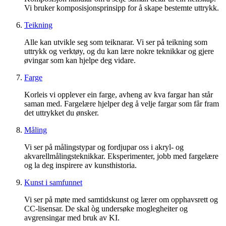
Vi bruker komposisjonsprinsipp for å skape bestemte uttrykk.
Teikning
Alle kan utvikle seg som teiknarar. Vi ser på teikning som
uttrykk og verktøy, og du kan lære nokre teknikkar og gjere
øvingar som kan hjelpe deg vidare.
Farge
Korleis vi opplever ein farge, avheng av kva fargar han står
saman med. Fargelære hjelper deg å velje fargar som får fram
det uttrykket du ønsker.
Måling
Vi ser på målingstypar og fordjupar oss i akryl- og
akvarellmålingsteknikkar. Eksperimenter, jobb med fargelære
og la deg inspirere av kunsthistoria.
Kunst i samfunnet
Vi ser på møte med samtidskunst og lærer om opphavsrett og
CC-lisensar. De skal òg undersøke moglegheiter og
avgrensingar med bruk av KI.