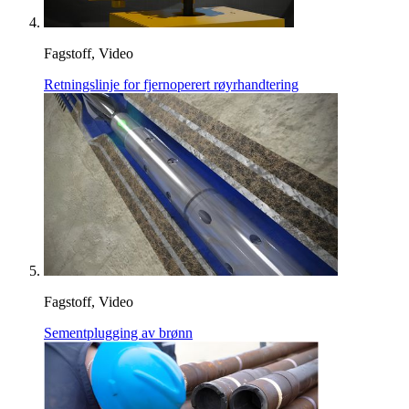
Fagstoff, Video
Retningslinje for fjernoperert røyrhandtering
Fagstoff, Video
Sementplugging av brønn