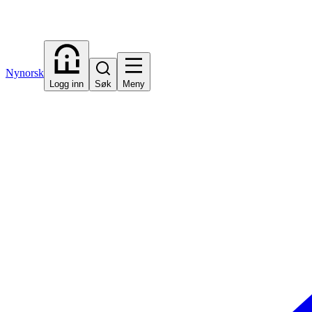
Nynorsk
Logg inn
Søk
Meny