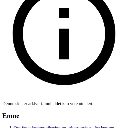
Denne sida er arkivert. Innhaldet kan vere utdatert.
Emne
Om faget kommunikasjon og yrkesutøving - for læraren