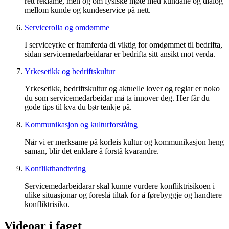
rett reklame, men òg om fysiske møte med kundane og dialog
mellom kunde og kundeservice på nett.
Servicerolla og omdømme
I serviceyrke er framferda di viktig for omdømmet til bedrifta,
sidan servicemedarbeidarar er bedrifta sitt ansikt mot verda.
Yrkesetikk og bedriftskultur
Yrkesetikk, bedriftskultur og aktuelle lover og reglar er noko
du som servicemedarbeidar må ta innover deg. Her får du
gode tips til kva du bør tenkje på.
Kommunikasjon og kulturforståing
Når vi er merksame på korleis kultur og kommunikasjon heng
saman, blir det enklare å forstå kvarandre.
Konflikthandtering
Servicemedarbeidarar skal kunne vurdere konfliktrisikoen i
ulike situasjonar og foreslå tiltak for å førebyggje og handtere
konfliktrisiko.
Videoar i faget