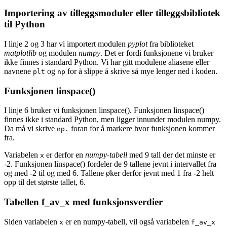
Importering av tilleggsmoduler eller tilleggsbibliotek
til Python
I linje 2 og 3 har vi importert modulen
pyplot
fra biblioteket
matplotlib
og modulen
numpy
. Det er fordi funksjonene vi bruker
ikke finnes i standard Python. Vi har gitt modulene aliasene eller
navnene
og
for å slippe å skrive så mye lenger ned i koden.
plt
np
Funksjonen linspace()
I linje 6 bruker vi funksjonen linspace(). Funksjonen linspace()
finnes ikke i standard Python, men ligger innunder modulen numpy.
Da må vi skrive
foran for å markere hvor funksjonen kommer
np.
fra.
Variabelen
er derfor en
numpy-tabell
med 9 tall der det minste er
x
-
2
. Funksjonen linspace() fordeler de 9 tallene jevnt i intervallet fra
og med
-
2
til og med 6. Tallene øker derfor jevnt med 1 fra
-
2
helt
opp til det største tallet, 6.
Tabellen f_av_x med funksjonsverdier
Siden variabelen
er en numpy-tabell, vil også variabelen
x
f_av_x