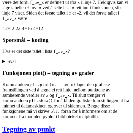
være det fordi
er definert ut ifra
i linje 7. Heldigvis kan vi
f_av_x
x
lage tabellen
ved å sette lista
rett inn i funksjonen, slik
f_av_x
x
linje 7 viser. Siden det første tallet i
er
-
2
, vil det første tallet i
x
være
f_av_x
f
-
2
=
-
2
-
2
2
-
4
=
16
-
4
=
12
Spørsmål – koding
Hva er det siste tallet i lista
?
f_av_x
Svar
Funksjonen plot() – tegning av grafer
Kommandoen
lager den grafiske
plt.plot(x, f_av_x)
framstillingen ved å tegne ei rett linje mellom punktene av
samhørende verdier av
og
. Til slutt trenger vi
x
f_av_x
kommandoen
for å få den grafiske framstillingen ut fra
plt.show()
minnet til datamaskinen og over til skjermen. Begge disse
funksjonene må vi skrive
foran for å informere om at de
plt.
kommer fra modulen pyplot i biblioteket matplotlib.
Tegning av punkt