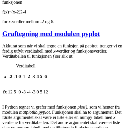
funksjonen
f
(
x
)
=
(
x
-
2
)
2
-
4
for
x
-verdier mellom
-
2
og 6.
Graftegning med modulen pyplot
Akkurat som når vi skal tegne en funksjon på papiret, trenger vi en
ferdig utfylt verditabell med
x
-verdier og funksjonsverdier.
Verditabellen til funksjonen
f
ser slik ut:
Verditabell
x
-
2
-
1
0
1
2
3
4
5
6
f
x
12
5
0
-
3
-
4
-
3
0
5
12
I Python tegner vi grafer med funksjonen
plot()
, som vi henter fra
modulen
matplotlib.pyplot
. Funksjonen skal ha to argumenter. Det
første argumentet skal være ei liste eller en numpy-tabell med
x
-
verdiene fra verditabellen. Det andre argumentet skal være ei liste
eller en numpy-tabell med de tilhørende funksjonsverdiene.