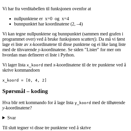
Vi har fra verditabellen til funksjonen ovenfor at
nullpunktene er
x
=
0
og
x
=
4
bunnpunktet har koordinatene (2, –4)
Vi kan tegne nullpunktene og bunnpunktet (sammen med grafen i
programmet over) ved å bruke funksjonen
scatter()
. Da må vi først
lage ei liste av
x
-koordinatene til disse punktene og ei like lang liste
med de tilsvarende
y
-koordinatene. Se siden "Lister" for mer om
hvordan man definerer ei liste i Python.
Vi lager lista
med
x
-koordinatene til de tre punktene ved å
x_koord
skrive kommandoen
x_koord = [0, 4, 2]
Spørsmål – koding
Hva blir rett kommando for å lage lista
med de tilhørende
y_koord
y
-koordinatene?
Svar
Til slutt tegner vi disse tre punktene ved å skrive