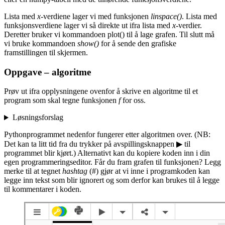
Lista med
x
-verdiene lager vi med funksjonen
linspace()
. Lista med
funksjonsverdiene lager vi så direkte ut ifra lista med
x
-verdier.
Deretter bruker vi kommandoen plot() til å lage grafen. Til slutt må
vi bruke kommandoen
show()
for å sende den grafiske
framstillingen til skjermen.
Oppgave – algoritme
Prøv ut ifra opplysningene ovenfor å skrive en algoritme til et
program som skal tegne funksjonen
f
for oss.
Løsningsforslag
Pythonprogrammet nedenfor fungerer etter algoritmen over. (NB:
Det kan ta litt tid fra du trykker på avspillingsknappen
▶
til
programmet blir kjørt.) Alternativt kan du kopiere koden inn i din
egen programmeringseditor. Får du fram grafen til funksjonen? Legg
merke til at tegnet
hashtag
(#) gjør at vi inne i programkoden kan
legge inn tekst som blir ignorert og som derfor kan brukes til å legge
til kommentarer i koden.