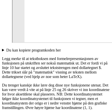
Du kan kopiere programkoden her
Legg merke til at tekstboksen med formelrepresentasjonen av
funksjonen på utskriften ser nokså matematisk ut. Det er fordi vi på
linje 10 har startet og avsluttet tekststrengen med dollartegnet $.
Dette trikset slår på "matematisk" visning av teksten mellom
dollartegnene (ved hjelp av noe som heter LaTeX).
Du trenger kanskje ikke lære deg disse nye funksjonene utenat. Det
kan være verdt å vite at på linje 25 og 26 skriver vi inn koordinatene
for hvor aksetitlene skal plasseres. NB: Dette koordinatsystemet
følger ikke koordinatsystemet til funksjonen vi tegner, men et
koordinatsystem der origo er i nedre venstre hjørne på den grafiske
framstillingen. Øvre høyre hjørne har koordinatene (1, 1).