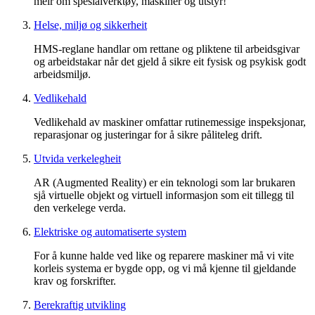
meir om spesialverktøy, maskiner og utstyr!
Helse, miljø og sikkerheit
HMS-reglane handlar om rettane og pliktene til arbeidsgivar
og arbeidstakar når det gjeld å sikre eit fysisk og psykisk godt
arbeidsmiljø.
Vedlikehald
Vedlikehald av maskiner omfattar rutinemessige inspeksjonar,
reparasjonar og justeringar for å sikre påliteleg drift.
Utvida verkelegheit
AR (Augmented Reality) er ein teknologi som lar brukaren
sjå virtuelle objekt og virtuell informasjon som eit tillegg til
den verkelege verda.
Elektriske og automatiserte system
For å kunne halde ved like og reparere maskiner må vi vite
korleis systema er bygde opp, og vi må kjenne til gjeldande
krav og forskrifter.
Berekraftig utvikling