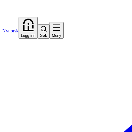
Nynorsk
Logg inn
Søk
Meny