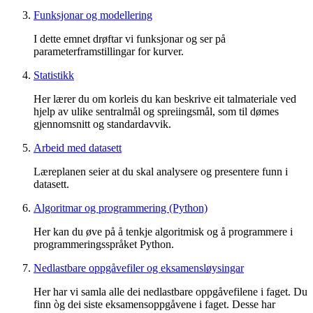
Funksjonar og modellering
I dette emnet drøftar vi funksjonar og ser på
parameterframstillingar for kurver.
Statistikk
Her lærer du om korleis du kan beskrive eit talmateriale ved
hjelp av ulike sentralmål og spreiingsmål, som til dømes
gjennomsnitt og standardavvik.
Arbeid med datasett
Læreplanen seier at du skal analysere og presentere funn i
datasett.
Algoritmar og programmering (Python)
Her kan du øve på å tenkje algoritmisk og å programmere i
programmeringsspråket Python.
Nedlastbare oppgåvefiler og eksamensløysingar
Her har vi samla alle dei nedlastbare oppgåvefilene i faget. Du
finn òg dei siste eksamensoppgåvene i faget. Desse har