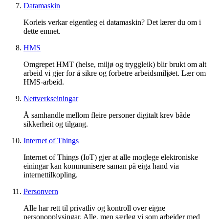
Datamaskin
Korleis verkar eigentleg ei datamaskin? Det lærer du om i
dette emnet.
HMS
Omgrepet HMT (helse, miljø og tryggleik) blir brukt om alt
arbeid vi gjer for å sikre og forbetre arbeidsmiljøet. Lær om
HMS-arbeid.
Nettverkseiningar
Å samhandle mellom fleire personer digitalt krev både
sikkerheit og tilgang.
Internet of Things
Internet of Things (IoT) gjer at alle moglege elektroniske
einingar kan kommunisere saman på eiga hand via
internettilkopling.
Personvern
Alle har rett til privatliv og kontroll over eigne
personopplysingar. Alle, men særleg vi som arbeider med