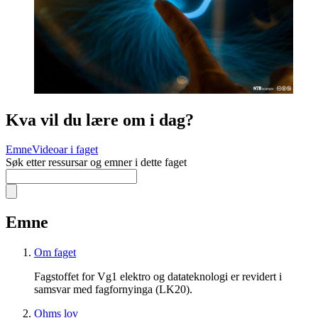
Kva vil du lære om i dag?
Emne
Videoar i faget
Søk etter ressursar og emner i dette faget
Emne
Om faget
Fagstoffet for Vg1 elektro og datateknologi er revidert i
samsvar med fagfornyinga (LK20).
Ohms lov