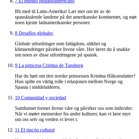
7 El mundo hispanoamericano
Bli med til Latin-Amerika! Lær mer om tre av de
spansktalende landene på det amerikanske kontinentet, og møt
noen kjente latinamerikanske personer.
8 Desafíos globales
Globale utfordringer som fattigdom, ulikhet og
klimaendringer påvirker livene våre. Her lærer du å snakke
om noen av disse utfordringene på spansk.
9 La princesa Cristina de Tunsberg
Har du hørt om den norske prinsessen Kristina Håkonsdatter?
Hun spilte en viktig rolle i relasjonen mellom Norge og
Spania i middelalderen.
10 Comunidad y sociedad
Samfunnet former livene våre og påvirker oss som individer.
Når vi møter mennesker fra andre kulturer, kan vi lære mye
om oss selv og verden vi lever i.
11 El rincón cultural