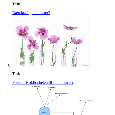
Task
Bærekraftige blomster?
Task
Forsøk: Holdbarheten til snittblomster