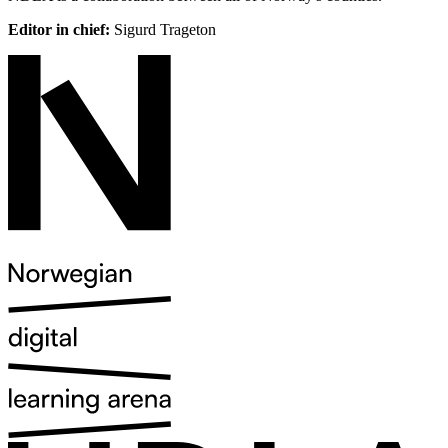
Editor in chief:
Sigurd Trageton