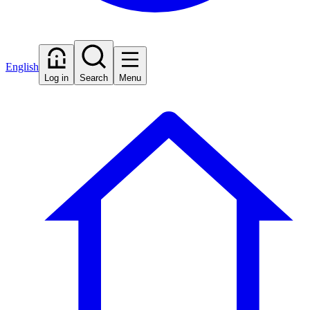
English
Log in
Search
Menu