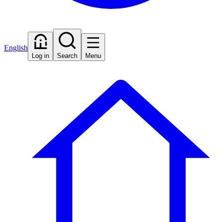
English
Log in
Search
Menu