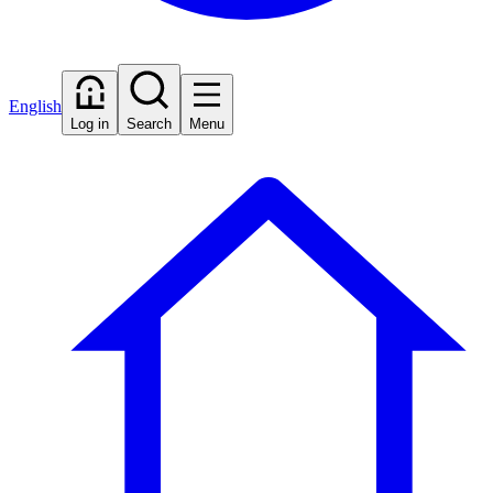
English
Log in
Search
Menu