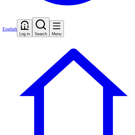
English
Log in
Search
Menu